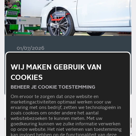
01/07/2026
WAAROM EEN JUISTE
AFSTELLING VAN
WIJ MAKEN GEBRUIK VAN
RIJHULPSYSTEMEN
COOKIES
BELANGRIJK IS
Lees meer
BEHEER JE COOKIE TOESTEMMING
Om ervoor te zorgen dat onze website en
marketingactiviteiten optimaal werken voor uw
ervaring met ons bedrijf, zetten we technologieën in
zoals cookies om onder andere het aantal
websitebezoeken te kunnen meten. Met uw
goedkeuring kunnen we zulke informatie verwerken
op onze website. Het niet verlenen van toestemming
kan invloed hebben op de functionaliteit van deze