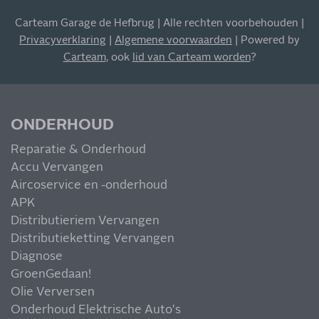
INSCHRIJVEN NIEUWSBRIEF
Carteam Garage de Hefbrug | Alle rechten voorbehouden |
Blijf op de hoogte van al onze acties, aanbiedingen en
Privacyverklaring
|
Algemene voorwaarden
| Powered by
meer!
Carteam
, ook
lid van Carteam worden
?
ONDERHOUD
Reparatie & Onderhoud
MIS NIETS
Accu Vervangen
Aircoservice en -onderhoud
APK
Distributieriem Vervangen
Distributieketting Vervangen
Diagnose
GroenGedaan!
Olie Verversen
Onderhoud Elektrische Auto's